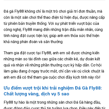
Đá gà Fly88 không chỉ là một trò chơi giải trí đơn thuần, mà
còn là một sân chơi thể thao điện tử hiện đại, được nâng cấp
từ phiên bản truyền thống. Với sự phát triển vượt bậc của
công nghệ, Fly88 mang đến những trận đấu mãn nhãn, cùng
tính năng đặt cược tiện lợi, giúp anh em thỏa sức thể hiện
khả năng phán đoán và săn thưởng.
Tham gia đặt cược tại Fly88, anh em sẽ được chứng kiến
những màn so tài đỉnh cao giữa các chiến kê, dự đoán kết
quả và nhận về những phần thưởng cực kỳ hấp dẫn. Cơ hội
làm giàu đang ở ngay trước mắt, chỉ cần vài cú click chuột là
anh em đã có thể tham gia cuộc chơi đầy kịch tính này rồi!
Ưu điểm vượt trội khi trải nghiệm Đá Gà Fly88:
Chất lượng vàng, dịch vụ 5 sao
Fly88 tự hào là một trong những sân chơi Đá Gà hàng đầu,
được đông đảo cược thủ tin tưởng lựa chọn. Điều này đến từ