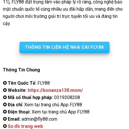
11), FLY88 đặt trọng tâm vào pháp lý rõ ràng, công nghệ bảo
mật chuẩn quốc tế cùng nhiều ưu đãi hấp dẫn, mang đến cho
người chơi môi trường giải trí trực tuyến tối ưu và đáng tin
cậy.
THÔNG TIN LIÊN HỆ NHÀ CÁI FLY88
Thông Tin Chung
✪ Tên Quốc Tế
: FLY88
✪ Website
:
https://bonanza138.mom/
✪ Mã số thuế hợp pháp:
0319308208
✪ Địa chỉ
: Xem tại trang chủ App FLY88
✪ Điện thoại:
Xem tại trang chủ App FLY88
✪ Email:
admin@fly88.com
✪
Sơ đồ trang web