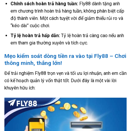
Chính sách hoàn trả hàng tuần:
Fly88 dành tặng anh
em chương trình hoàn trả hàng tuần, không phân biệt cấp
độ thành viên. Một cách tuyệt vời để giảm thiểu rủi ro và
“kéo dài” cuộc chơi.
Tỷ lệ hoàn trả hấp dẫn:
Tỷ lệ hoàn trả càng cao nếu anh
em tham gia thường xuyên và tích cực.
Mẹo kiểm soát dòng tiền ra vào tại Fly88 – Chơi
thông minh, thắng lớn!
Để trải nghiệm Fly88 trọn vẹn và tối ưu lợi nhuận, anh em cần
có kế hoạch quản lý vốn thật tốt. Dưới đây là một vài lời
khuyên hữu ích: