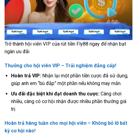
Trở thành hội viên VIP của rút tiền Fly88 ngay để nhận bạt
ngàn ưu đãi
Thưởng cho hội viên VIP – Trải nghiệm đẳng cấp!
Hoàn trả VIP:
Nhận lại một phần tiền cược đã sử dụng,
giúp anh em “bù đắp” một phần nếu không may mắn.
Ưu đãi đặc biệt khi đạt doanh thu cược:
Càng chơi
nhiều, càng có cơ hội nhận được nhiều phần thưởng giá
trị.
Hoàn trả hàng tuần cho mọi hội viên – Không bỏ lỡ bất
kỳ cơ hội nào!