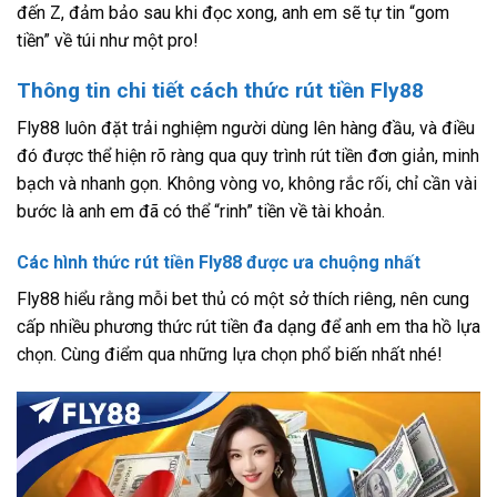
đến Z, đảm bảo sau khi đọc xong, anh em sẽ tự tin “gom
tiền” về túi như một pro!
Thông tin chi tiết cách thức rút tiền Fly88
Fly88 luôn đặt trải nghiệm người dùng lên hàng đầu, và điều
đó được thể hiện rõ ràng qua quy trình rút tiền đơn giản, minh
bạch và nhanh gọn. Không vòng vo, không rắc rối, chỉ cần vài
bước là anh em đã có thể “rinh” tiền về tài khoản.
Các hình thức rút tiền Fly88 được ưa chuộng nhất
Fly88 hiểu rằng mỗi bet thủ có một sở thích riêng, nên cung
cấp nhiều phương thức rút tiền đa dạng để anh em tha hồ lựa
chọn. Cùng điểm qua những lựa chọn phổ biến nhất nhé!