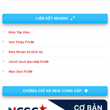
LIÊN KẾT NHANH
Biên Tập Viên
Giới Thiệu FYL88
Điều Khoản Và Dịch Vụ
Chính Sách Bảo Mật FLY88
Mẹo Chơi FLY88
CHỨNG CHỈ VÀ NHÀ CUNG CẤP