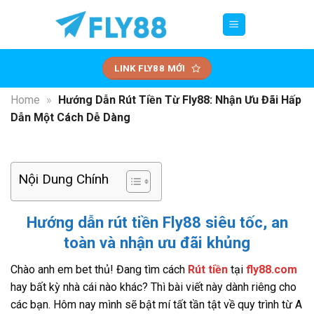
Chuyển
đến
nội
dung
LINK FLY88 MỚI
Home
»
Hướng Dẫn Rút Tiền Từ Fly88: Nhận Ưu Đãi Hấp
Dẫn Một Cách Dễ Dàng
Nội Dung Chính
Hướng dẫn rút tiền Fly88 siêu tốc, an
toàn và nhận ưu đãi khủng
Chào anh em bet thủ! Đang tìm cách
Rút tiền
tại
fly88.com
hay bất kỳ nhà cái nào khác? Thì bài viết này dành riêng cho
các bạn. Hôm nay mình sẽ bật mí tất tần tật về quy trình từ A