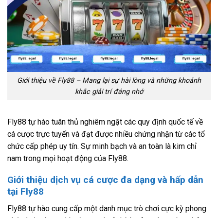
Giới thiệu về Fly88 – Mang lại sự hài lòng và những khoảnh
khắc giải trí đáng nhớ
Fly88 tự hào tuân thủ nghiêm ngặt các quy định quốc tế về
cá cược trực tuyến và đạt được nhiều chứng nhận từ các tổ
chức cấp phép uy tín. Sự minh bạch và an toàn là kim chỉ
nam trong mọi hoạt động của Fly88.
Giới thiệu dịch vụ cá cược đa dạng và hấp dẫn
tại Fly88
Fly88 tự hào cung cấp một danh mục trò chơi cực kỳ phong