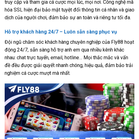
truy cập và tham gia cá cược mọi lúc, mọi nơi. Công nghệ mã
hóa SSL hiện đại bảo mật tuyệt đối thông tin cá nhân và giao
dịch của người chơi, đảm bảo sự an toàn và riêng tư tối đa.
Hỗ trợ khách hàng 24/7 – Luôn sẵn sàng phục vụ
Đội ngũ chăm sóc khách hàng chuyên nghiệp của Fly88 hoạt
động 24/7, sẵn sàng hỗ trợ anh em qua nhiều kênh khác
nhau: chat trực tuyến, email, hotline… Mọi thắc mắc và vấn
đề đều được giải quyết nhanh chóng, hiệu quả, đảm bảo trải
nghiệm cá cược mượt mà nhất.