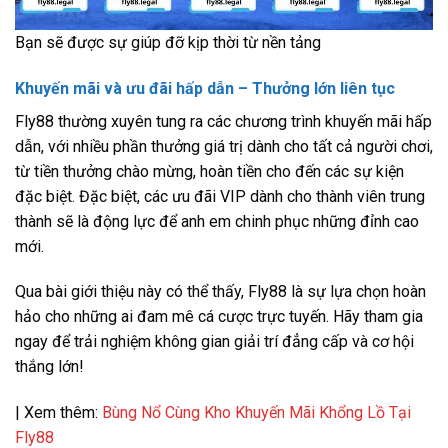
Bạn sẽ được sự giúp đỡ kịp thời từ nền tảng
Khuyến mãi và ưu đãi hấp dẫn – Thưởng lớn liên tục
Fly88 thường xuyên tung ra các chương trình khuyến mãi hấp
dẫn, với nhiều phần thưởng giá trị dành cho tất cả người chơi,
từ tiền thưởng chào mừng, hoàn tiền cho đến các sự kiện
đặc biệt. Đặc biệt, các ưu đãi VIP dành cho thành viên trung
thành sẽ là động lực để anh em chinh phục những đỉnh cao
mới.
Qua bài giới thiệu này có thể thấy, Fly88 là sự lựa chọn hoàn
hảo cho những ai đam mê cá cược trực tuyến. Hãy tham gia
ngay để trải nghiệm không gian giải trí đẳng cấp và cơ hội
thắng lớn!
| Xem thêm:
Bùng Nổ Cùng Kho Khuyến Mãi Khổng Lồ Tại
Fly88