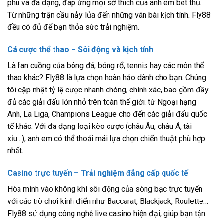
phú và đa dạng, đáp ứng mọi sở thích của anh em bet thủ.
Từ những trận cầu nảy lửa đến những ván bài kịch tính, Fly88
đều có đủ để bạn thỏa sức trải nghiệm.
Cá cược thể thao – Sôi động và kịch tính
Là fan cuồng của bóng đá, bóng rổ, tennis hay các môn thể
thao khác? Fly88 là lựa chọn hoàn hảo dành cho bạn. Chúng
tôi cập nhật tỷ lệ cược nhanh chóng, chính xác, bao gồm đầy
đủ các giải đấu lớn nhỏ trên toàn thế giới, từ Ngoại hạng
Anh, La Liga, Champions League cho đến các giải đấu quốc
tế khác. Với đa dạng loại kèo cược (châu Âu, châu Á, tài
xỉu…), anh em có thể thoải mái lựa chọn chiến thuật phù hợp
nhất.
Casino trực tuyến – Trải nghiệm đẳng cấp quốc tế
Hòa mình vào không khí sôi động của sòng bạc trực tuyến
với các trò chơi kinh điển như Baccarat, Blackjack, Roulette…
Fly88 sử dụng công nghệ live casino hiện đại, giúp bạn tận