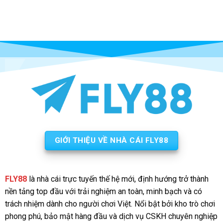
GIỚI THIỆU VỀ NHÀ CÁI FLY88
FLY88
là nhà cái trực tuyến thế hệ mới, định hướng trở thành
nền tảng top đầu với trải nghiệm an toàn, minh bạch và có
trách nhiệm dành cho người chơi Việt. Nổi bật bởi kho trò chơi
phong phú, bảo mật hàng đầu và dịch vụ CSKH chuyên nghiệp